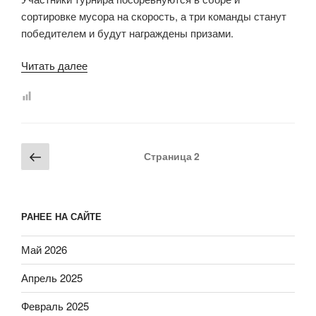
сортировке мусора на скорость, а три команды станут
победителем и будут награждены призами.
«17
Читать далее
сентября
2022
в
Всероссийский
Пагинация
День
Предыдущая
Страница
2
записей
Чистоты»
страница
РАНЕЕ НА САЙТЕ
Май 2026
Апрель 2025
Февраль 2025