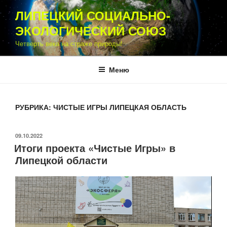
Перейти
ЛИПЕЦКИЙ СОЦИАЛЬНО-
к
ЭКОЛОГИЧЕСКИЙ СОЮЗ
содержимому
Четверть века на страже природы!
Меню
РУБРИКА:
ЧИСТЫЕ ИГРЫ ЛИПЕЦКАЯ ОБЛАСТЬ
ОПУБЛИКОВАНО
09.10.2022
Итоги проекта «Чистые Игры» в
Липецкой области