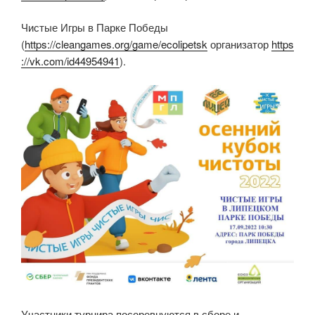
Чистые Игры в Парке Победы
(
https://cleangames.org/game/ecolipetsk
организатор
https
://vk.com/id44954941
).
Участники турнира посоревнуются в сборе и