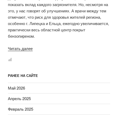
показать вклад каждого загрязнителя. Но, несмотря на
это, у нас говорят об улучшениях. А врачи между тем
отмечают, что риск для здоровья жителей региона,
особенно г. Липецка и Ельца, ежегодно увеличивается,
практически весь областной центр покрыт
бензопиреном.
«Испортили
Читать далее
воздух.
Публикация
2017
года
РАНЕЕ НА САЙТЕ
об
экологических
Май 2026
проблемах
Апрель 2025
в
Липецке»
Февраль 2025