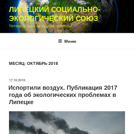
Перейти
ЛИПЕЦКИЙ СОЦИАЛЬНО-
к
ЭКОЛОГИЧЕСКИЙ СОЮЗ
содержимому
Четверть века на страже природы!
Меню
МЕСЯЦ:
ОКТЯБРЬ 2018
ОПУБЛИКОВАНО
17.10.2018
Испортили воздух. Публикация 2017
года об экологических проблемах в
Липецке