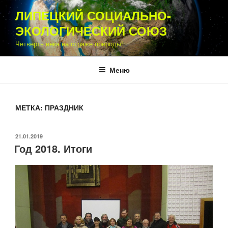
Перейти
ЛИПЕЦКИЙ СОЦИАЛЬНО-
к
ЭКОЛОГИЧЕСКИЙ СОЮЗ
содержимому
Четверть века на страже природы!
Меню
МЕТКА:
ПРАЗДНИК
ОПУБЛИКОВАНО
21.01.2019
Год 2018. Итоги