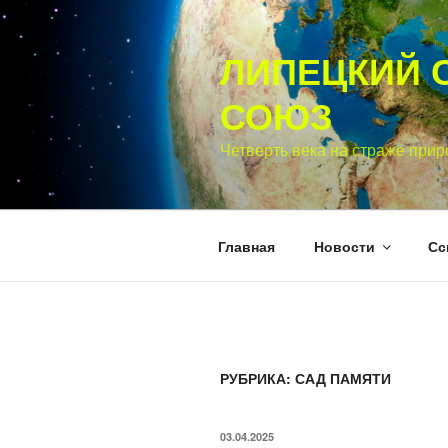
Перейти
к
ЛИПЕЦКИЙ 
содержимому
СОЮЗ
Четверть века на страже прир
Главная
Новости
Сс
РУБРИКА:
САД ПАМЯТИ
ОПУБЛИКОВАНО
03.04.2025