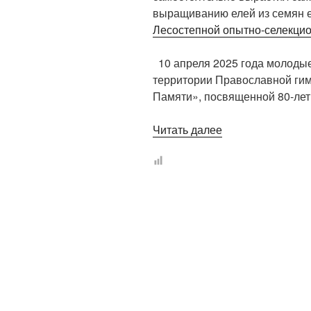
выращиванию елей из семян 
Лесостепной опытно-селекцио
10 апреля 2025 года молоды
территории Православной гим
Памяти», посвященной 80-ле
«Саженцы
Читать далее
ели,
выращенные
из
семян
в
Лебедяни,
будут
посажены
в
Липецке»